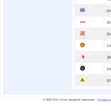
кл
4x
На
Сд
Зв
Кл
Кл
© 2026 ООО «Сеть городских порталов» ·
Реклама н