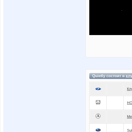
Quietly состоит в
кл
Кл
HO
Me
Su