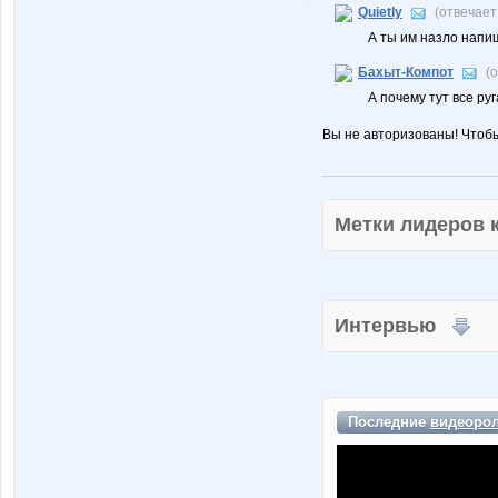
Quietly
(отвечает
А ты им назло напиш
Бахыт-Компот
(
А почему тут все ру
Вы не авторизованы! Чтоб
Метки лидеров
Интервью
Последние
видеоро