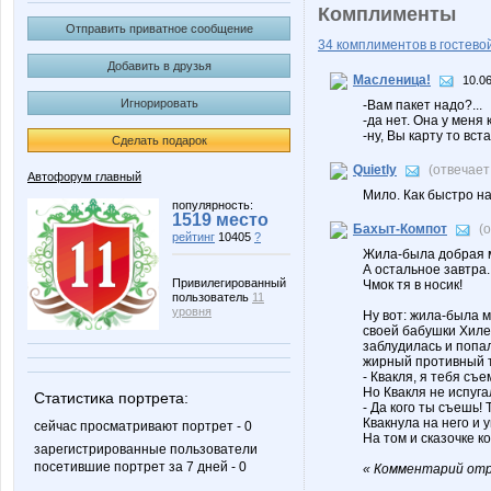
Комплименты
Отправить приватное сообщение
34 комплиментов в гостевой
Добавить в друзья
Масленица!
10.06
Игнорировать
-Вам пакет надо?...
-да нет. Она у меня 
-ну, Вы карту то вставьте..
Сделать подарок
Quietly
(отвечает
Автофорум главный
Мило. Как быстро н
популярность:
1519 место
Бахыт-Компот
(
рейтинг
10405
?
Жила-была добрая м
А остальное завтра.
Привилегированный
Чмок тя в носик!
пользователь
11
уровня
Ну вот: жила-была 
своей бабушки Хиле
заблудилась и попа
жирный противный тр
- Квакля, я тебя съе
Но Квакля не испугал
Статистика портрета:
- Да кого ты съешь!
Квакнула на него и 
сейчас просматривают портрет - 0
На том и сказочке к
зарегистрированные пользователи
посетившие портрет за 7 дней - 0
« Комментарий отр